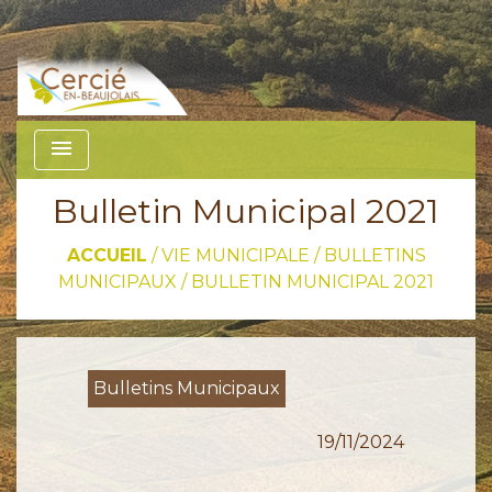
menu
Bulletin Municipal 2021
ACCUEIL
/
VIE MUNICIPALE
/
BULLETINS
MUNICIPAUX
/
BULLETIN MUNICIPAL 2021
Bulletins Municipaux
19/11/2024