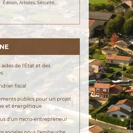
Édition,
Artistes,
Sécurité, …
GNE
aides de l'État et des
es
drier fiscal
ements publics pour un projet
que et énergétique
us d'un micro-entrepreneur
ons sociales pour l'embauche