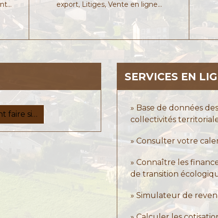
nt…
export,
Litiges,
Vente en ligne…
SERVICES EN LI
Base de données des 
 faire si…
collectivités territorial
Consulter votre calen
Connaître les financ
de transition écologi
Simulateur de reven
Calculer les cotisati