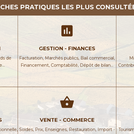
ICHES PRATIQUES LES PLUS CONSULTÉ
assessment
N
GESTION - FINANCES
ds de
Facturation,
Marchés publics,
Bail commercial,
Mi
se…
Financement,
Comptabilité,
Dépôt de bilan…
Contrib
shopping_basket
S
VENTE - COMMERCE
ionnelle,
Soldes,
Prix,
Enseignes,
Restauration,
Import -
Touris