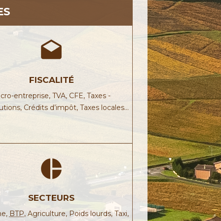
ES
drafts
FISCALITÉ
cro-entreprise,
TVA,
CFE,
Taxes -
utions,
Crédits d’impôt,
Taxes locales…
pie_chart
SECTEURS
me,
BTP
,
Agriculture,
Poids lourds,
Taxi,