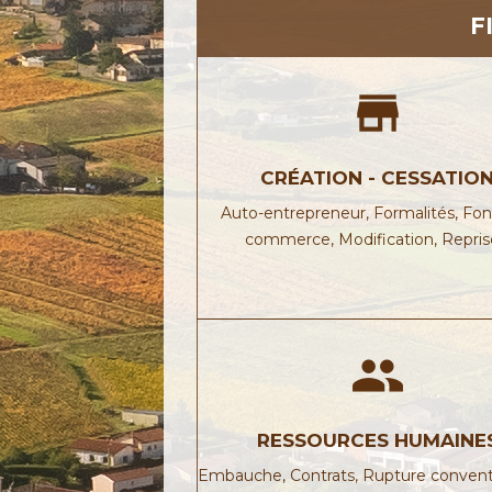
F
store
CRÉATION - CESSATIO
Auto-entrepreneur,
Formalités,
Fon
commerce,
Modification,
Repri
people
RESSOURCES HUMAINE
Embauche,
Contrats,
Rupture convent