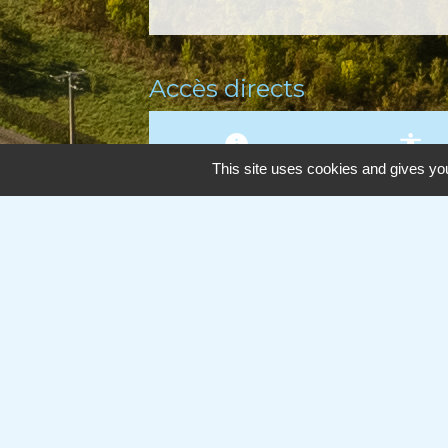
Accès directs
info
accessibility
This site uses cookies and gives you
Panneaupocket
Association
Contacts
Commune de Cercié
Place de l'église
69220 Cercié - FRANCE