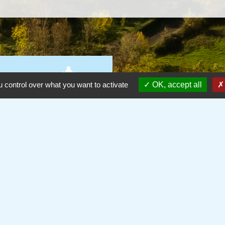
wb_incandescent
 control over what you want to activate
OK, accept all
s
Agenda des fêtes