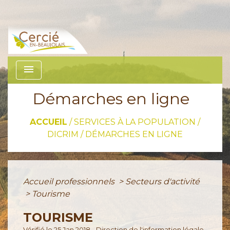
menu
Démarches en ligne
ACCUEIL
/
SERVICES À LA POPULATION /
DICRIM
/
DÉMARCHES EN LIGNE
Accueil professionnels
>
Secteurs d'activité
>
Tourisme
TOURISME
Vérifié le 25 Jan 2018 - Direction de l'information légale