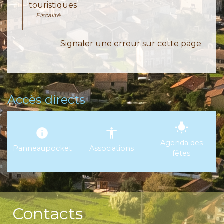
touristiques
Fiscalité
Signaler une erreur sur cette page
Accès directs
wb_incandescent
info
accessibility
Agenda des
Panneaupocket
Associations
fêtes
Contacts