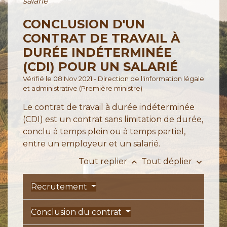
salarié
CONCLUSION D'UN
CONTRAT DE TRAVAIL À
DURÉE INDÉTERMINÉE
(CDI) POUR UN SALARIÉ
Vérifié le 08 Nov 2021 - Direction de l'information légale
et administrative (Première ministre)
Le contrat de travail à durée indéterminée
(CDI) est un contrat sans limitation de durée,
conclu à temps plein ou à temps partiel,
entre un employeur et un salarié.
Tout replier
Tout déplier
keyboard_arrow_up
keyboard_arrow_down
Recrutement
Conclusion du contrat