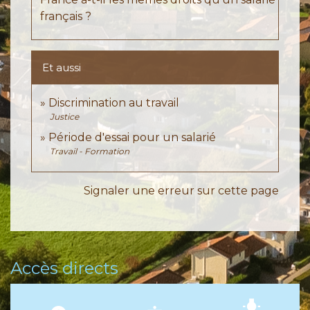
français ?
Et aussi
Discrimination au travail
Justice
Période d'essai pour un salarié
Travail - Formation
Signaler une erreur sur cette page
Accès directs
wb_incandescent