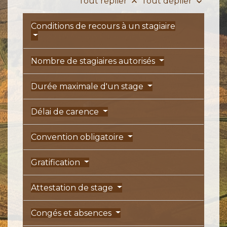
Tout replier
Tout déplier
keyboard_arrow_up
keyboard_arrow_down
Conditions de recours à un stagiaire
Nombre de stagiaires autorisés
Durée maximale d'un stage
Délai de carence
Convention obligatoire
Gratification
Attestation de stage
Congés et absences