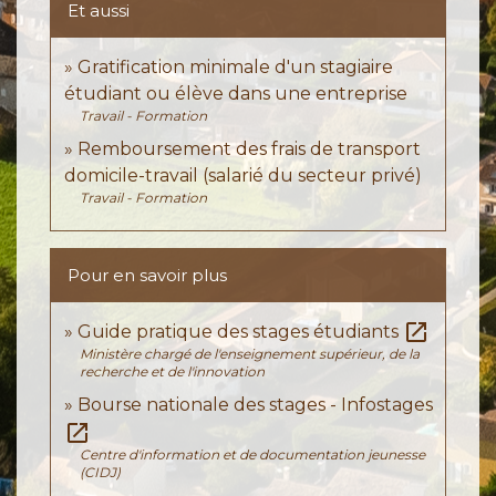
Et aussi
Gratification minimale d'un stagiaire
étudiant ou élève dans une entreprise
Travail - Formation
Remboursement des frais de transport
domicile-travail (salarié du secteur privé)
Travail - Formation
Pour en savoir plus
open_in_new
Guide pratique des stages étudiants
Ministère chargé de l'enseignement supérieur, de la
recherche et de l'innovation
Bourse nationale des stages - Infostages
open_in_new
Centre d'information et de documentation jeunesse
(CIDJ)