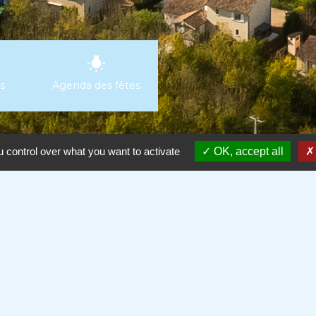
wb_incandescent
s
Agenda des fêtes
 control over what you want to activate
OK, accept all
olitique de confidentialité
-
Accessibilité
-
Plan du site