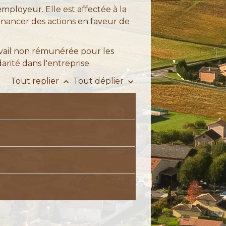
employeur. Elle est affectée à la
financer des actions en faveur de
avail non rémunérée pour les
rité dans l'entreprise.
Tout replier
Tout déplier
keyboard_arrow_up
keyboard_arrow_down