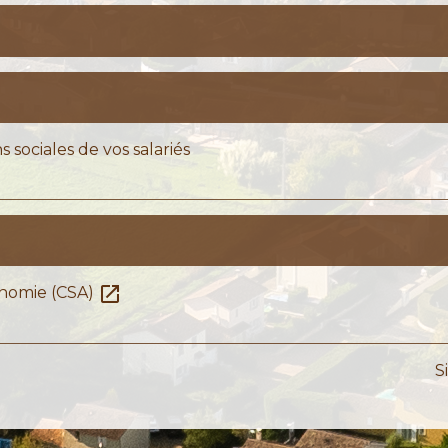
s sociales de vos salariés
open_in_new
tonomie (CSA)
S