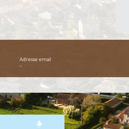
Adresse email
-
wb_incandescent