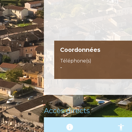
Coordonnées
Téléphone(s)
-
Accès directs
info
accessibility